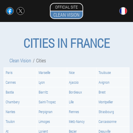
OFFICIAL SITE
CLEAN VISION
CITIES IN FRANCE
Clean Vision
Cities
Paris
Marseille
Nice
Toulouse
Cannes
Lyon
Ajaccio
Avignon
Bastia
Biarritz
Bordeaux
Brest
Chambery
Saint-Tropez
Lille
Montpellier
Nantes
Perpignan
Rennes
Strasbourg
Toulon
Limoges
Metz-Nancy
Carcassonne
At
Lorient
Bezier
Deauville