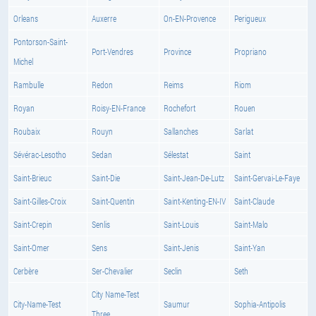
Orleans
Auxerre
On-EN-Provence
Perigueux
Pontorson-Saint-
Port-Vendres
Province
Propriano
Michel
Rambulle
Redon
Reims
Riom
Royan
Roisy-EN-France
Rochefort
Rouen
Roubaix
Rouyn
Sallanches
Sarlat
Sévérac-Lesotho
Sedan
Sélestat
Saint
Saint-Brieuc
Saint-Die
Saint-Jean-De-Lutz
Saint-Gervai-Le-Faye
Saint-Gilles-Croix
Saint-Quentin
Saint-Kenting-EN-IV
Saint-Claude
Saint-Crepin
Senlis
Saint-Louis
Saint-Malo
Saint-Omer
Sens
Saint-Jenis
Saint-Yan
Cerbère
Ser-Chevalier
Seclin
Seth
City Name-Test
City-Name-Test
Saumur
Sophia-Antipolis
Three