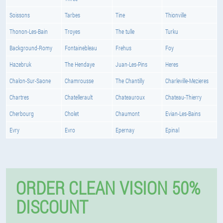
Soissons
Tarbes
Tine
Thionville
Thonon-Les-Bain
Troyes
The tulle
Turku
Background-Romy
Fontainebleau
Frehus
Foy
Hazebruk
The Hendaye
Juan-Les-Pins
Heres
Chalon-Sur-Saone
Chamrousse
The Chantilly
Charleville-Mezieres
Chartres
Chatellerault
Chateauroux
Chateau-Thierry
Cherbourg
Cholet
Chaumont
Evian-Les-Bains
Evry
Evro
Epernay
Epinal
ORDER CLEAN VISION 50%
DISCOUNT