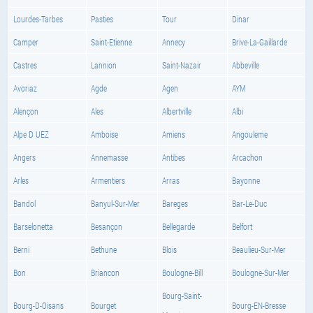
Lourdes-Tarbes
Pasties
Tour
Dinar
Camper
Saint-Etienne
Annecy
Brive-La-Gaillarde
Castres
Lannion
Saint-Nazair
Abbeville
Avoriaz
Agde
Agen
AYM
Alençon
Ales
Albertville
Albi
Alpe D UEZ
Amboise
Amiens
Angouleme
Angers
Annemasse
Antibes
Arcachon
Arles
Armentiers
Arras
Bayonne
Bandol
Banyul-Sur-Mer
Bareges
Bar-Le-Duc
Barselonetta
Besançon
Bellegarde
Belfort
Berni
Bethune
Blois
Beaulieu-Sur-Mer
Bon
Briancon
Boulogne-Bill
Boulogne-Sur-Mer
Bourg-Saint-
Bourg-D-Oisans
Bourget
Bourg-EN-Bresse