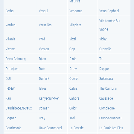
Maurice
Baths
Vesoul
Vendome
Veins-Raphael
Villefranche-Sur-
Verdun
Versailles
Villepinte
Saone
Villanis
Vitré
Vittel
Vichy
Vienne
Vierzon
Gap
Granville
Dives-Cabourg
Dijon
Dinle
To
Pre-Alpes
Dole
Draw
Dieppe
DUI
Dunkirk
Gueret
Solenzara
Il-D-EY
Istres
Calais
The Cambrai
Kan
Kanye-Sur-Mer
Cahors
Caussade
Caudebec-EN-Caux
Colmar
Color
Compiegne
Cognac
Cray
Kreil
Crusoe-Monceau
Courbevoie
Have Courchevel
La Bastide
La Baule-Les-Pins