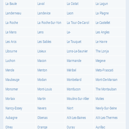
La Baule
Laval
La Ciotat
La Lagun
Landerneau
Landevice
Laon
La Plagne
La Roche
La Roche-Sur-Yon
La Tour-De-Carol
Le Castellet
Le Mans
Lens
Le-
Les Angles
Les Arcs
Les Sables
Le Touquet
Le Havre
Libourne
Lisieux
Lons-Le-Saunier
The Lonja
Luchon
Macon
Marmande
Megeve
Mende
Menton
Méribel
Mets-Frascati
Maubeuge
Modan
Monbeliard
Mont-De-Marsan
Monomer
Mont-Louis
Montlucon
The Montauban
Morlaix
Martin
Moulins-Sur-Allier
Muties
Nancy-Essey
Nevers
Niort
Newly-Sur-Seine
Aubagne
Obenas
AIX-Les-Baines
AIX-Les-Thermes
Olney
Orange
Ouray
Aurillac